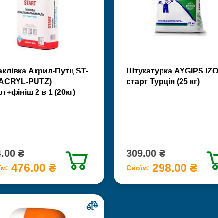
клівка Акрил-Путц ST-
Штукатурка AYGIPS IZO
(ACRYL-PUTZ)
старт Турція (25 кг)
рт+фініш 2 в 1 (20кг)
.00 ₴
309.00 ₴
476.00 ₴
298.00 ₴
їм:
Своїм: