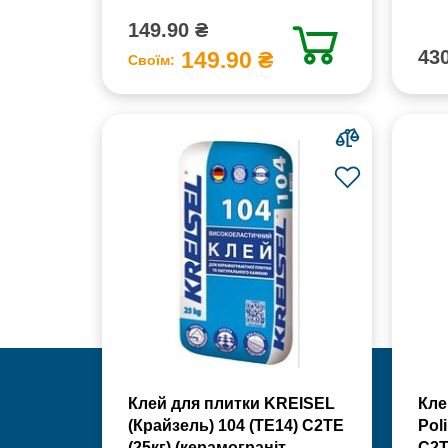
149.90 ₴
430
149.90 ₴
Своїм:
Клей для плитки KREISEL
Кле
(Крайзель) 104 (ТЕ14) С2TE
Poli
(25кг) (керамограніт,
С2Т