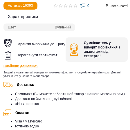
В наявності
Артикул: 16393
0
Характеристики
Цвет
Вугільний
Сумніваєтесь у
Гарантія виробника до 1 року
виборі? Порівняння з
аналогами від
Переглянути сертифікат
експерта!
Знайшли дешевше?
Зверніть увагу: не всі товари ми можемо відправити службою-перевізником. Деталі
уточнюйте у Вашого менеджера.
Доставка:
Самовивіз (Ви можете забрати цей товар з нашого магазина самі)
Доставка по Хмельницьку і області
«Нова пошта»
Оплата:
Visa / Mastercard
готівкою водію