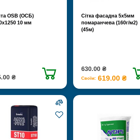
та OSB (ОСБ)
Сітка фасадна 5х5мм
0х1250 10 мм
помаранчева (160г/м2)
(45м)
630.00 ₴
.00 ₴
619.00 ₴
Своїм: