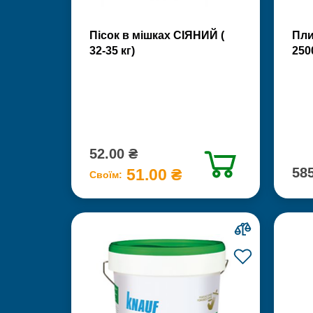
Пісок в мішках СІЯНИЙ (
Пли
32-35 кг)
250
52.00 ₴
585
51.00 ₴
Своїм: