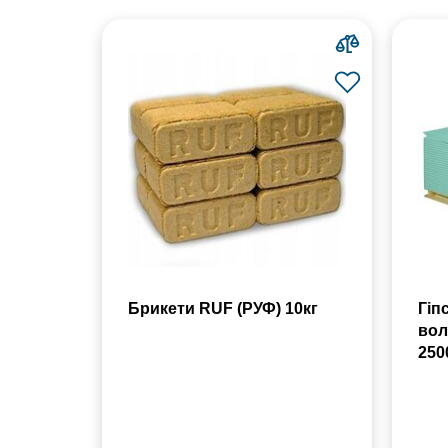
Брикети RUF (РУФ) 10кг
Гіп
вол
250