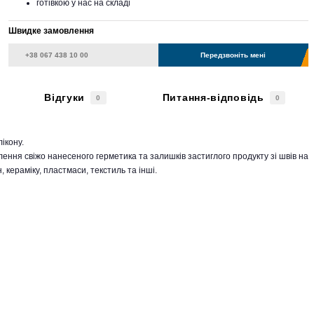
готівкою у нас на складі
Швидке замовлення
Передзвоніть мені
Відгуки
Питання-відповідь
0
0
ікону.
ення свіжо нанесеного герметика та залишків застиглого продукту зі швів на
, кераміку, пластмаси, текстиль та інші.