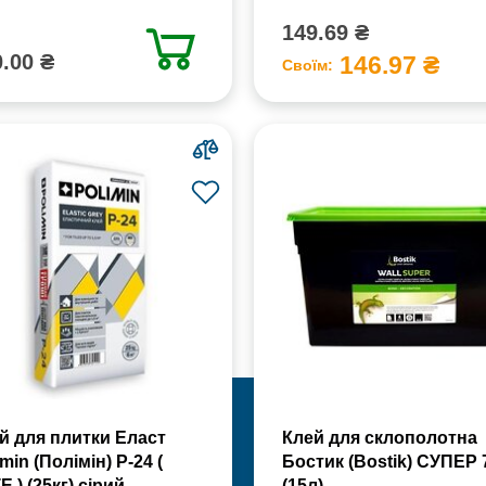
149.69 ₴
.00 ₴
146.97 ₴
Своїм:
й для плитки Еласт
Клей для склополотна
min (Полімін) Р-24 (
Бостик (Bostik) СУПЕР 
Е ) (25кг) сірий
(15л)