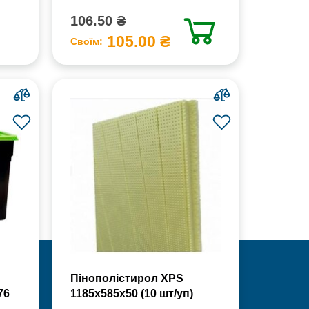
106.50 ₴
105.00 ₴
Своїм:
Пінополістирол XPS
76
1185х585х50 (10 шт/уп)