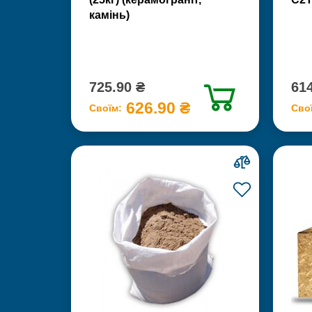
камінь)
725.90 ₴
614
626.90 ₴
Своїм:
Сво