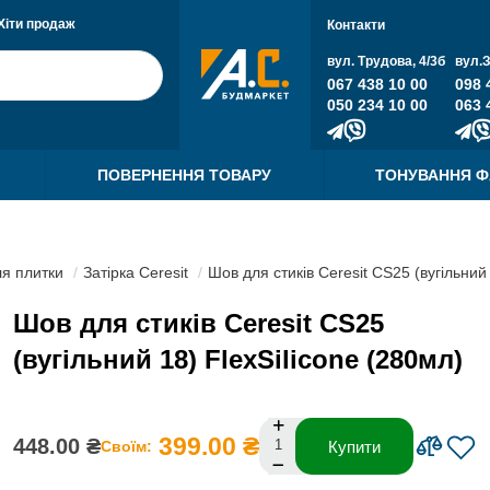
Хіти продаж
Контакти
вул. Трудова, 4/3б
вул.
067 438 10 00
098 
050 234 10 00
063 
ПОВЕРНЕННЯ ТОВАРУ
ТОНУВАННЯ 
ля плитки
Затірка Ceresit
Шов для стиків Ceresit CS25 (вугільний 
Шов для стиків Ceresit CS25
(вугільний 18) FlexSilicone (280мл)
399.00 ₴
448.00 ₴
Своїм:
Купити