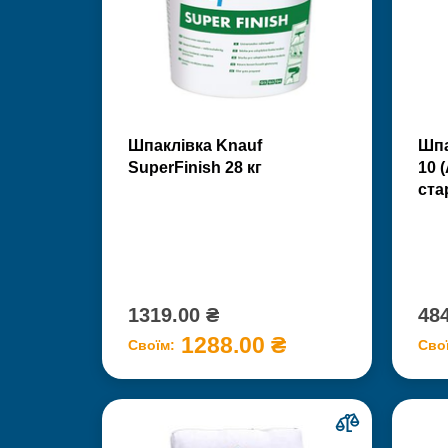
Шпаклівка Knauf
Шпа
SuperFinish 28 кг
10 
ста
1319.00 ₴
484
1288.00 ₴
Своїм:
Сво