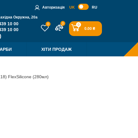
Авторизація
UK
RU
Західна Окружна, 20a
439 10 00
0
0
0
0.00 ₴
439 10 00
ФАРБИ
ХІТИ ПРОДАЖ
18) FlexSilicone (280мл)