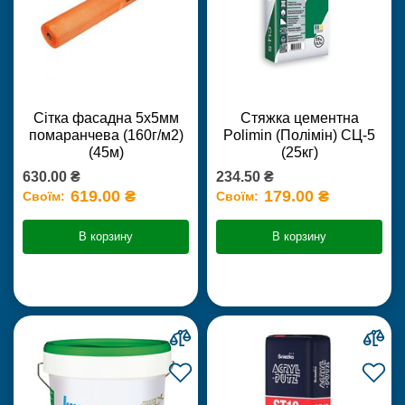
Сітка фасадна 5х5мм
Стяжка цементна
помаранчева (160г/м2)
Polimin (Полімін) СЦ-5
(45м)
(25кг)
630.00 ₴
234.50 ₴
619.00 ₴
179.00 ₴
Своїм:
Своїм:
В корзину
В корзину