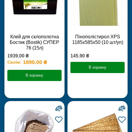
Клей для склополотна
Пінополістирол XPS
Бостик (Bostik) СУПЕР
1185х585х50 (10 шт/уп)
76 (15л)
1939.00 ₴
145.90 ₴
1890.00 ₴
Своїм:
В корзину
В корзину