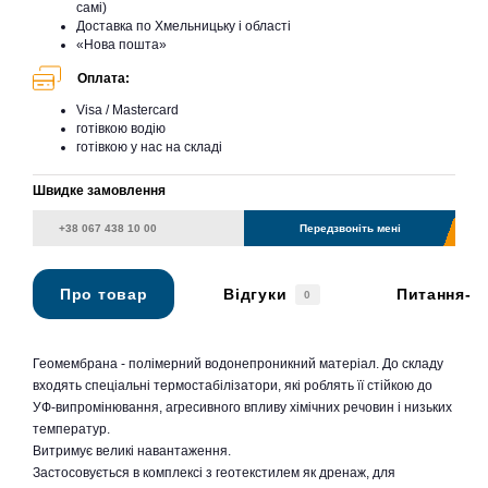
самі)
Доставка по Хмельницьку і області
«Нова пошта»
Оплата:
Visa / Mastercard
готівкою водію
готівкою у нас на складі
Швидке замовлення
Передзвоніть мені
Про товар
Відгуки
Питання-в
0
Геомембрана - полімерний водонепроникний матеріал. До складу
входять спеціальні термостабілізатори, які роблять її стійкою до
УФ-випромінювання, агресивного впливу хімічних речовин і низьких
температур.
Витримує великі навантаження.
Застосовується в комплексі з геотекстилем як дренаж, для