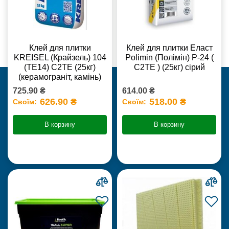
Клей для плитки
Клей для плитки Еласт
KREISEL (Крайзель) 104
Polimin (Полімін) Р-24 (
(ТЕ14) С2TE (25кг)
С2ТЕ ) (25кг) сірий
(керамограніт, камінь)
725.90 ₴
614.00 ₴
626.90 ₴
518.00 ₴
Своїм:
Своїм:
В корзину
В корзину