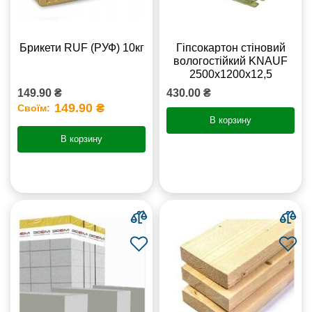
Брикети RUF (РУФ) 10кг
Гіпсокартон стіновий
вологостійкий KNAUF
2500х1200х12,5
149.90 ₴
430.00 ₴
149.90 ₴
Своїм:
В корзину
В корзину