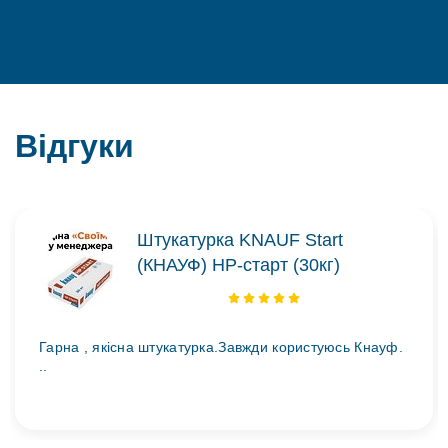
Відгуки
Штукатурка KNAUF Start
(КНАУФ) НР-старт (30кг)
Гарна , якісна штукатурка.Завжди користуюсь Кнауф.
..