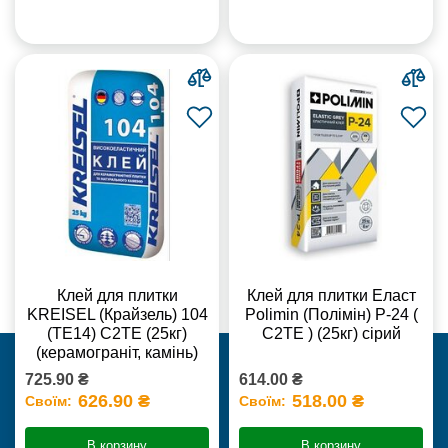
Клей для плитки
Клей для плитки Еласт
KREISEL (Крайзель) 104
Polimin (Полімін) Р-24 (
(ТЕ14) С2TE (25кг)
С2ТЕ ) (25кг) сірий
(керамограніт, камінь)
725.90 ₴
614.00 ₴
626.90 ₴
518.00 ₴
Своїм:
Своїм:
В корзину
В корзину