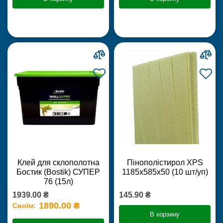
Клей для склополотна
Пінополістирол XPS
Бостик (Bostik) СУПЕР
1185х585х50 (10 шт/уп)
76 (15л)
1939.00 ₴
145.90 ₴
1890.00 ₴
Своїм:
В корзину