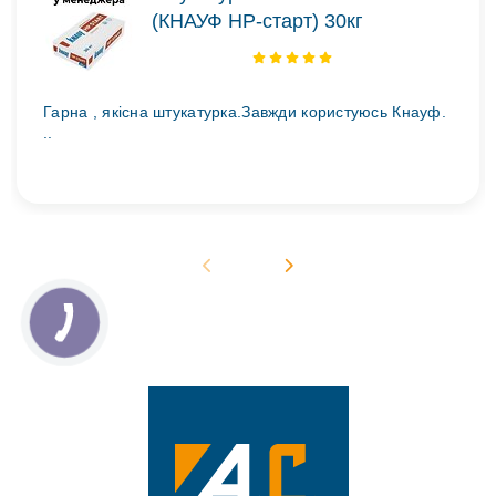
(КНАУФ НР-старт) 30кг
Гарна , якісна штукатурка.Завжди користуюсь Кнауф.
..