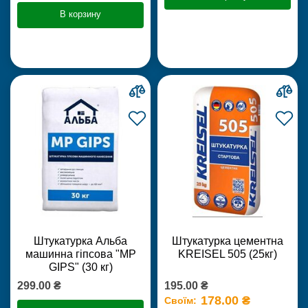
В корзину
Штукатурка Альба
Штукатурка цементна
машинна гіпсова "MP
KREISEL 505 (25кг)
GIPS" (30 кг)
299.00 ₴
195.00 ₴
178.00 ₴
Своїм: