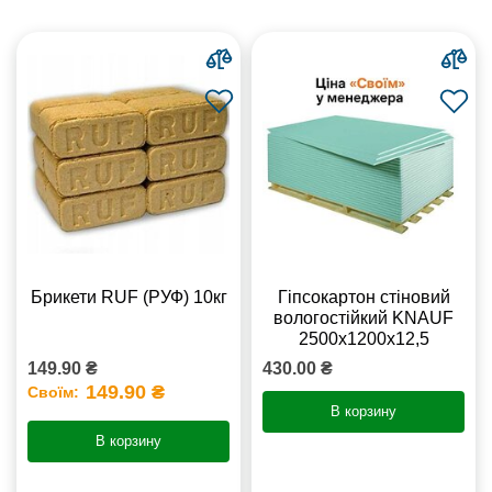
Брикети RUF (РУФ) 10кг
Гіпсокартон стіновий
вологостійкий KNAUF
2500х1200х12,5
149.90 ₴
430.00 ₴
149.90 ₴
Своїм:
В корзину
В корзину