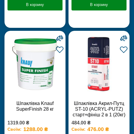
В корзину
В корзину
Шпаклівка Knauf
Шпаклівка Акрил-Путц
SuperFinish 28 кг
ST-10 (ACRYL-PUTZ)
старт+фініш 2 в 1 (20кг)
1319.00 ₴
484.00 ₴
1288.00 ₴
476.00 ₴
Своїм:
Своїм: