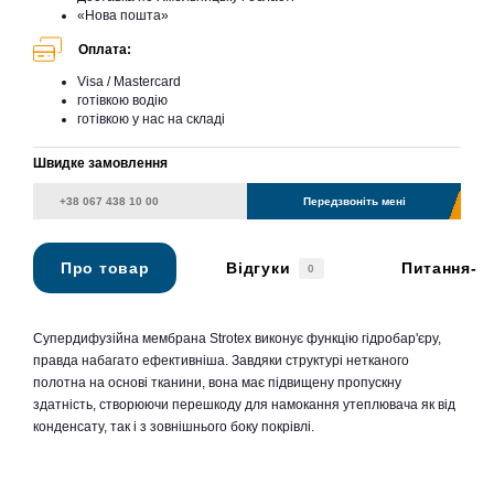
«Нова пошта»
Оплата:
Visa / Mastercard
готівкою водію
готівкою у нас на складі
Швидке замовлення
Передзвоніть мені
Про товар
Відгуки
Питання-в
0
Супердифузійна мембрана Strotex виконує функцію гідробар'єру,
правда набагато ефективніша. Завдяки структурі нетканого
полотна на основі тканини, вона має підвищену пропускну
здатність, створюючи перешкоду для намокання утеплювача як від
конденсату, так і з зовнішнього боку покрівлі.