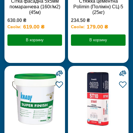
Сітка фасадна 5х5мм
Стяжка цементна
помаранчева (160г/м2)
Polimin (Полімін) СЦ-5
(45м)
(25кг)
630.00 ₴
234.50 ₴
619.00 ₴
179.00 ₴
Своїм:
Своїм:
В корзину
В корзину