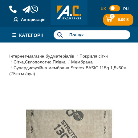
UK
RU
0
Авторизація
0.00 ₴
КАТЕГОРІЇ
Інтернет-магазин будматеріалів
Покрівля,сітки
Сітка,Склополотно,Плівка
Мембрана
Супердифузійна мембрана Strotex BASIC 115g 1,5х50м
(75кв.м./рул)