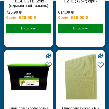
(ТЕ14) С2TE (25кг)
С2ТЕ ) (25кг) сірий
(керамограніт, камінь)
725.90 ₴
614.00 ₴
626.90 ₴
518.00 ₴
Своїм:
Своїм:
В корзину
В корзину
Клей для склополотна
Пінополістирол XPS