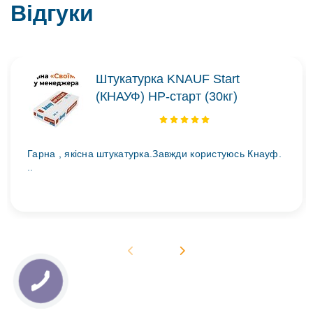
Відгуки
Штукатурка KNAUF Start
(КНАУФ) НР-старт (30кг)
Гарна , якісна штукатурка.Завжди користуюсь Кнауф.
..