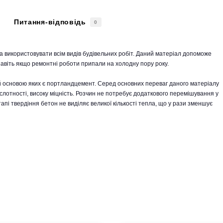
Питання-відповідь
0
використовувати всім видів будівельних робіт. Даний матеріал допоможе
навіть якщо ремонтні роботи припали на холодну пору року.
й основою яких є портландцемент. Серед основних переваг даного матеріалу
слотності, високу міцність. Розчин не потребує додаткового перемішування у
апі твердіння бетон не виділяє великої кількості тепла, що у рази зменшує