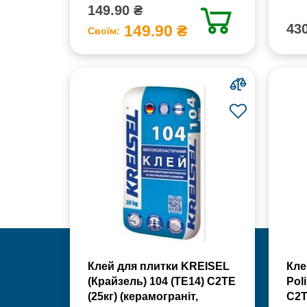
149.90 ₴
430
149.90 ₴
Своїм:
Клей для плитки KREISEL
Кле
(Крайзель) 104 (ТЕ14) С2TE
Poli
(25кг) (керамограніт,
С2Т