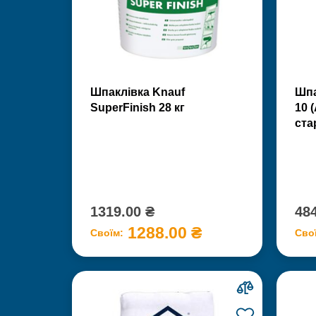
Шпаклівка Knauf
Шпа
SuperFinish 28 кг
10 
ста
1319.00 ₴
484
1288.00 ₴
Своїм:
Сво