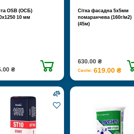
та OSB (ОСБ)
Сітка фасадна 5х5мм
0х1250 10 мм
помаранчева (160г/м2)
(45м)
630.00 ₴
.00 ₴
619.00 ₴
Своїм: