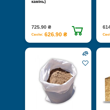
камінь)
725.90 ₴
614
626.90 ₴
Своїм:
Сво