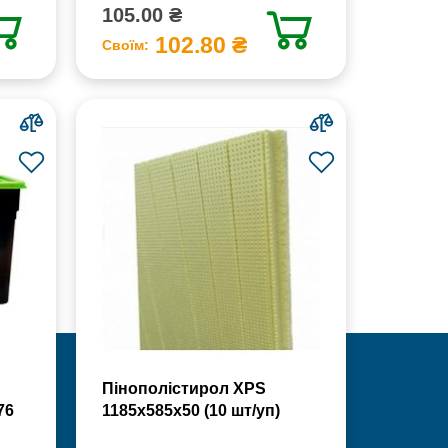
105.00 ₴
102.80 ₴
Своїм:
Пінополістирол XPS
76
1185х585х50 (10 шт/уп)