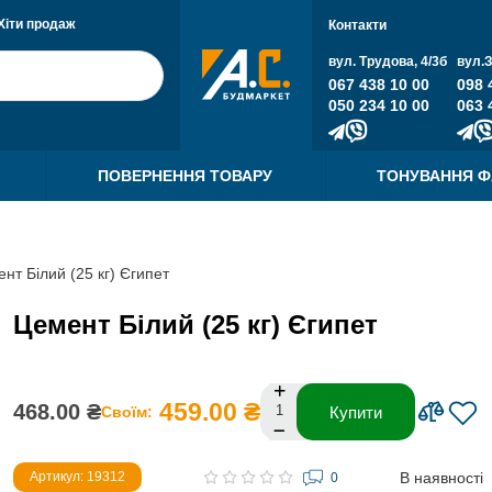
Хіти продаж
Контакти
вул. Трудова, 4/3б
вул.
067 438 10 00
098 
050 234 10 00
063 
ПОВЕРНЕННЯ ТОВАРУ
ТОНУВАННЯ 
нт Білий (25 кг) Єгипет
Цемент Білий (25 кг) Єгипет
459.00 ₴
468.00 ₴
Своїм:
Купити
В наявності
Артикул: 19312
0