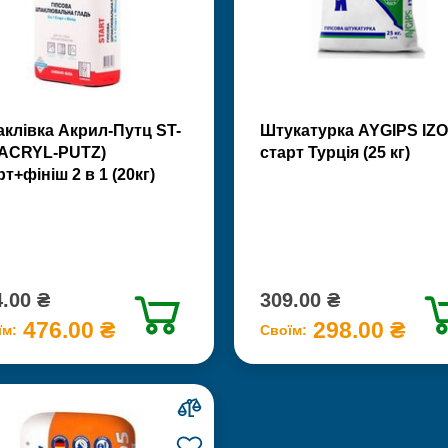
клівка Акрил-Путц ST-
Штукатурка AYGIPS IZO
(ACRYL-PUTZ)
старт Турція (25 кг)
рт+фініш 2 в 1 (20кг)
.00 ₴
309.00 ₴
476.00 ₴
298.00 ₴
їм:
Своїм: