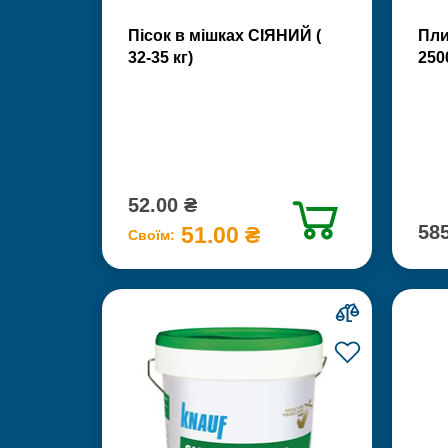
Пісок в мішках СІЯНИЙ (
Пли
32-35 кг)
250
52.00 ₴
585
51.00 ₴
Своїм: