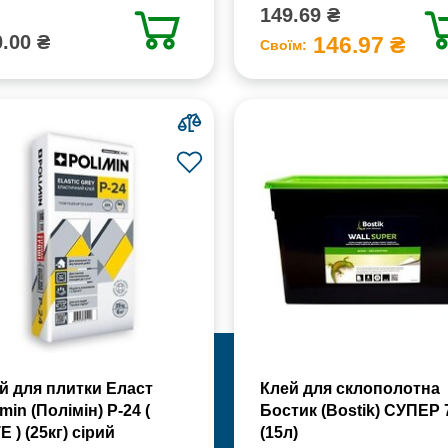
149.69 ₴
.00 ₴
146.97 ₴
Своїм:
й для плитки Еласт
Клей для склополотна
min (Полімін) Р-24 (
Бостик (Bostik) СУПЕР 
Е ) (25кг) сірий
(15л)