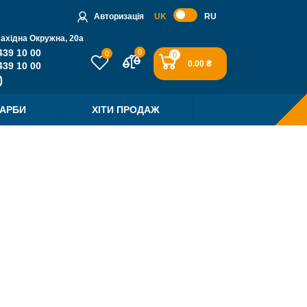
Авторизація
UK
RU
Західна Окружна, 20a
439 10 00
0
0
0
0.00 ₴
439 10 00
ФАРБИ
ХІТИ ПРОДАЖ