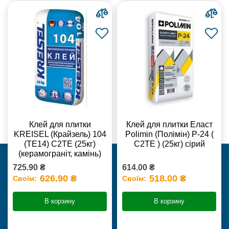
Клей для плитки
Клей для плитки Еласт
KREISEL (Крайзель) 104
Polimin (Полімін) Р-24 (
(ТЕ14) С2TE (25кг)
С2ТЕ ) (25кг) сірий
(керамограніт, камінь)
725.90 ₴
614.00 ₴
626.90 ₴
518.00 ₴
Своїм:
Своїм:
В корзину
В корзину