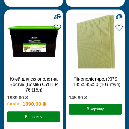
Клей для склополотна
Пінополістирол XPS
Бостик (Bostik) СУПЕР
1185х585х50 (10 шт/уп)
76 (15л)
1939.00 ₴
145.90 ₴
1890.00 ₴
Своїм:
В корзину
В корзину