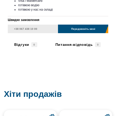
Visa / Mastercard
готівкою водію
готівкою у нас на складі
Швидке замовлення
Передзвоніть мені
Відгуки
Питання-відповідь
0
0
Хіти продажів