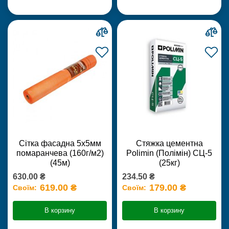
Сітка фасадна 5х5мм
Стяжка цементна
помаранчева (160г/м2)
Polimin (Полімін) СЦ-5
(45м)
(25кг)
630.00 ₴
234.50 ₴
619.00 ₴
179.00 ₴
Своїм:
Своїм:
В корзину
В корзину