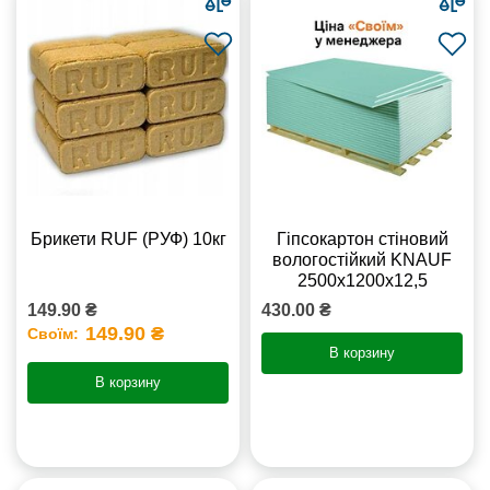
Брикети RUF (РУФ) 10кг
Гіпсокартон стіновий
вологостійкий KNAUF
2500х1200х12,5
149.90 ₴
430.00 ₴
149.90 ₴
Своїм:
В корзину
В корзину