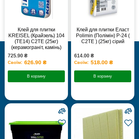
Клей для плитки
Клей для плитки Еласт
KREISEL (Крайзель) 104
Polimin (Полімін) Р-24 (
(ТЕ14) С2TE (25кг)
С2ТЕ ) (25кг) сірий
(керамограніт, камінь)
725.90 ₴
614.00 ₴
626.90 ₴
518.00 ₴
Своїм:
Своїм:
В корзину
В корзину