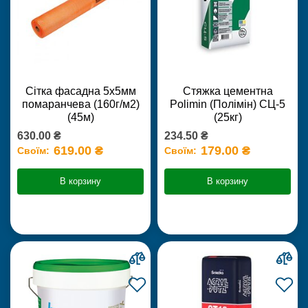
Сітка фасадна 5х5мм
Стяжка цементна
помаранчева (160г/м2)
Polimin (Полімін) СЦ-5
(45м)
(25кг)
630.00 ₴
234.50 ₴
619.00 ₴
179.00 ₴
Своїм:
Своїм:
В корзину
В корзину