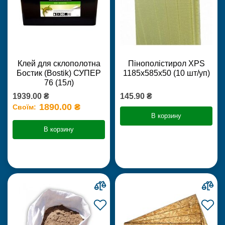
Клей для склополотна
Пінополістирол XPS
Бостик (Bostik) СУПЕР
1185х585х50 (10 шт/уп)
76 (15л)
1939.00 ₴
145.90 ₴
1890.00 ₴
Своїм:
В корзину
В корзину