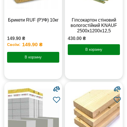
Брикети RUF (РУФ) 10кг
Гіпсокартон стіновий
вологостійкий KNAUF
2500х1200х12,5
149.90 ₴
430.00 ₴
149.90 ₴
Своїм:
В корзину
В корзину