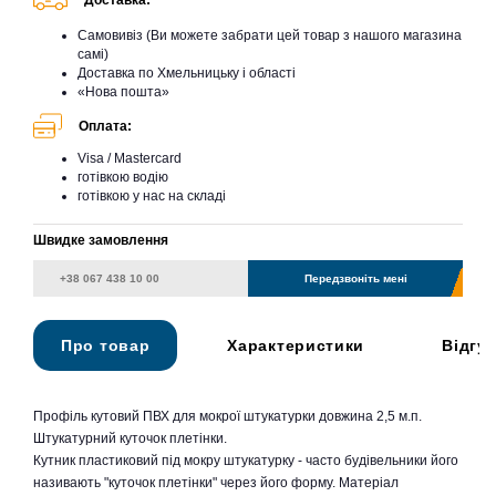
Доставка:
Самовивіз (Ви можете забрати цей товар з нашого магазина
самі)
Доставка по Хмельницьку і області
«Нова пошта»
Оплата:
Visa / Mastercard
готівкою водію
готівкою у нас на складі
Швидке замовлення
Передзвоніть мені
Про товар
Характеристики
Відгу
Профіль кутовий ПВХ для мокрої штукатурки довжина 2,5 м.п.
Штукатурний куточок плетінки.
Кутник пластиковий під мокру штукатурку - часто будівельники його
називають "куточок плетінки" через його форму. Матеріал