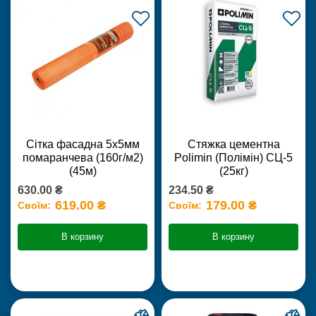
Сітка фасадна 5х5мм
Стяжка цементна
помаранчева (160г/м2)
Polimin (Полімін) СЦ-5
(45м)
(25кг)
630.00 ₴
234.50 ₴
619.00 ₴
179.00 ₴
Своїм:
Своїм:
В корзину
В корзину