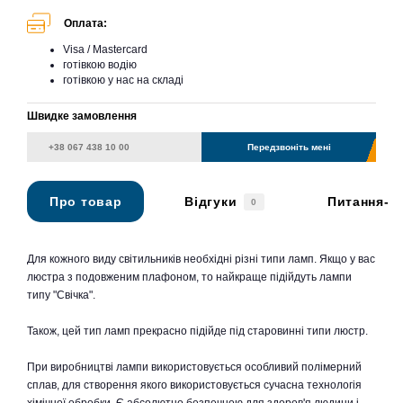
Оплата:
Visa / Mastercard
готівкою водію
готівкою у нас на складі
Швидке замовлення
Передзвоніть мені
Про товар
Відгуки
Питання-в
0
Для кожного виду світильників необхідні різні типи ламп. Якщо у вас
люстра з подовженим плафоном, то найкраще підійдуть лампи
типу "Свічка".
Також, цей тип ламп прекрасно підійде під старовинні типи люстр.
При виробництві лампи використовується особливий полімерний
сплав, для створення якого використовується сучасна технологія