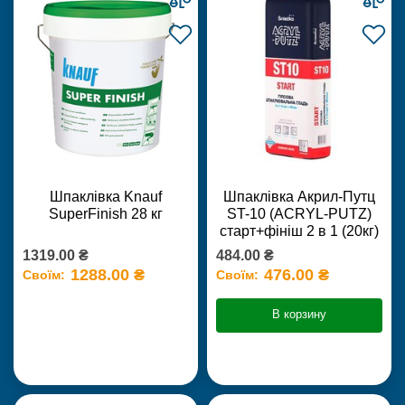
Шпаклівка Knauf
Шпаклівка Акрил-Путц
SuperFinish 28 кг
ST-10 (ACRYL-PUTZ)
старт+фініш 2 в 1 (20кг)
1319.00 ₴
484.00 ₴
1288.00 ₴
476.00 ₴
Своїм:
Своїм:
В корзину