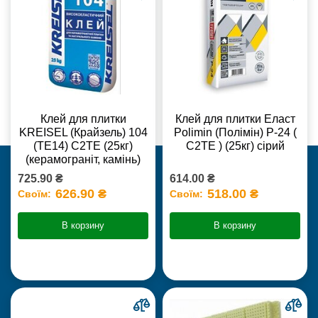
Клей для плитки
Клей для плитки Еласт
KREISEL (Крайзель) 104
Polimin (Полімін) Р-24 (
(ТЕ14) С2TE (25кг)
С2ТЕ ) (25кг) сірий
(керамограніт, камінь)
725.90 ₴
614.00 ₴
626.90 ₴
518.00 ₴
Своїм:
Своїм:
В корзину
В корзину