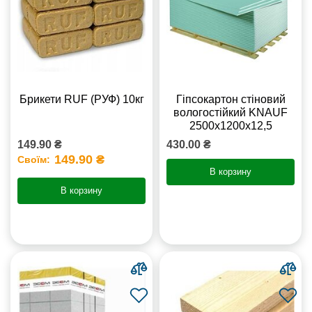
Брикети RUF (РУФ) 10кг
Гіпсокартон стіновий
вологостійкий KNAUF
2500х1200х12,5
149.90 ₴
430.00 ₴
149.90 ₴
Своїм:
В корзину
В корзину