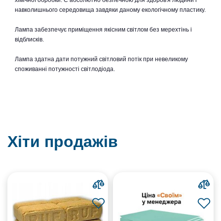
хімічної обробки. Є абсолютно безпечною для здоров'я людини і
навколишнього середовища завдяки даному екологічному пластику.
Лампа забезпечує приміщення якісним світлом без мерехтінь і
відблисків.
Лампа здатна дати потужний світловий потік при невеликому
споживанні потужності світлодіода.
Хіти продажів