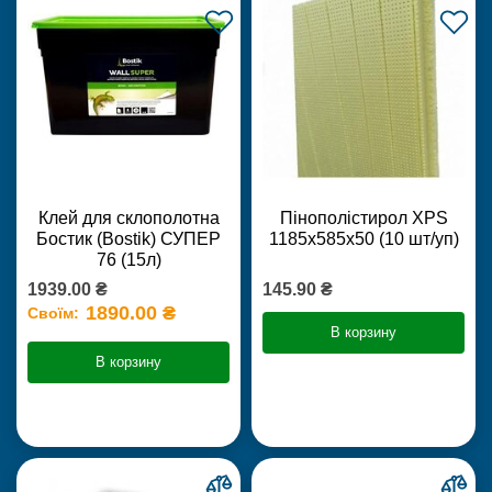
Клей для склополотна
Пінополістирол XPS
Бостик (Bostik) СУПЕР
1185х585х50 (10 шт/уп)
76 (15л)
1939.00 ₴
145.90 ₴
1890.00 ₴
Своїм:
В корзину
В корзину