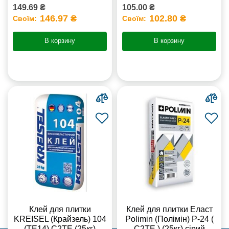
149.69 ₴
105.00 ₴
146.97 ₴
102.80 ₴
Своїм:
Своїм:
В корзину
В корзину
Клей для плитки
Клей для плитки Еласт
KREISEL (Крайзель) 104
Polimin (Полімін) Р-24 (
(ТЕ14) С2TE (25кг)
С2ТЕ ) (25кг) сірий