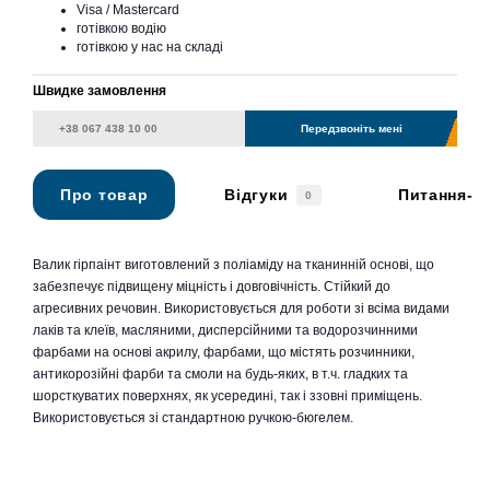
Visa / Mastercard
готівкою водію
готівкою у нас на складі
Швидке замовлення
Передзвоніть мені
Про товар
Відгуки
Питання-в
0
Валик гірпаінт виготовлений з поліаміду на тканинній основі, що
забезпечує підвищену міцність і довговічність. Стійкий до
агресивних речовин. Використовується для роботи зі всіма видами
лаків та клеїв, масляними, дисперсійними та водорозчинними
фарбами на основі акрилу, фарбами, що містять розчинники,
антикорозійні фарби та смоли на будь-яких, в т.ч. гладких та
шорсткуватих поверхнях, як усередині, так і ззовні приміщень.
Використовується зі стандартною ручкою-бюгелем.