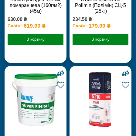
помаранчева (160г/м2)
Polimin (Полімін) СЦ-5
(45м)
(25кг)
630.00 ₴
234.50 ₴
619.00 ₴
179.00 ₴
Своїм:
Своїм:
В корзину
В корзину