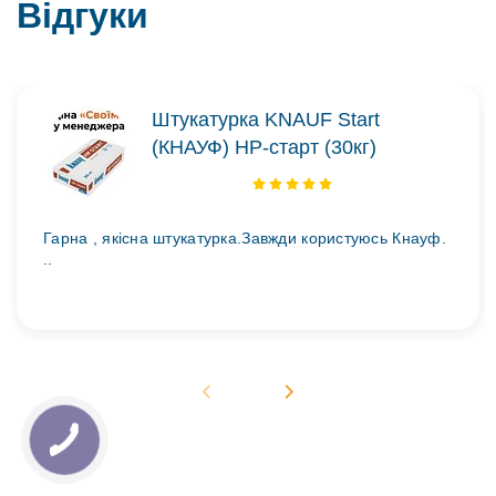
Відгуки
Штукатурка KNAUF Start
(КНАУФ) НР-старт (30кг)
Гарна , якісна штукатурка.Завжди користуюсь Кнауф.
..