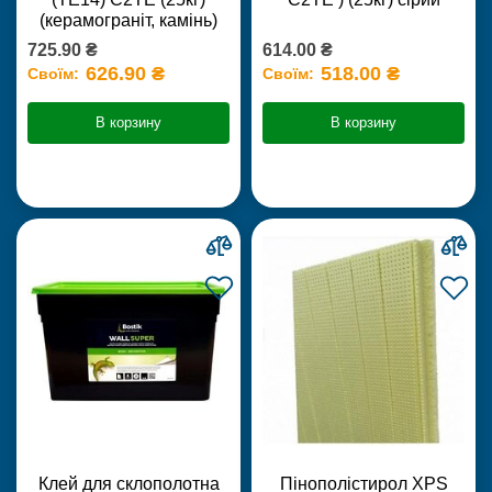
(керамограніт, камінь)
725.90 ₴
614.00 ₴
626.90 ₴
518.00 ₴
Своїм:
Своїм:
В корзину
В корзину
Клей для склополотна
Пінополістирол XPS