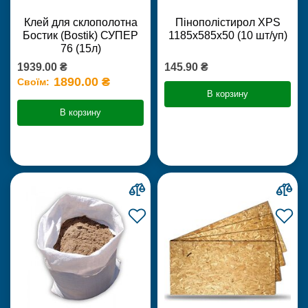
Клей для склополотна
Пінополістирол XPS
Бостик (Bostik) СУПЕР
1185х585х50 (10 шт/уп)
76 (15л)
1939.00 ₴
145.90 ₴
1890.00 ₴
Своїм:
В корзину
В корзину