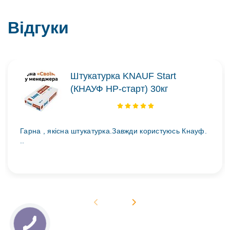
Відгуки
Штукатурка KNAUF Start
(КНАУФ НР-старт) 30кг
Гарна , якісна штукатурка.Завжди користуюсь Кнауф.
..