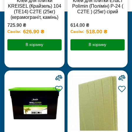
Клей для плитки
Клей для плитки Еласт
KREISEL (Крайзель) 104
Polimin (Полімін) Р-24 (
(ТЕ14) С2TE (25кг)
С2ТЕ ) (25кг) сірий
(керамограніт, камінь)
725.90 ₴
614.00 ₴
626.90 ₴
518.00 ₴
Своїм:
Своїм:
В корзину
В корзину