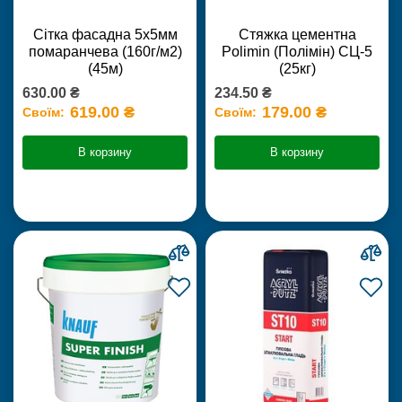
Сітка фасадна 5х5мм
Стяжка цементна
помаранчева (160г/м2)
Polimin (Полімін) СЦ-5
(45м)
(25кг)
630.00 ₴
234.50 ₴
619.00 ₴
179.00 ₴
Своїм:
Своїм:
В корзину
В корзину