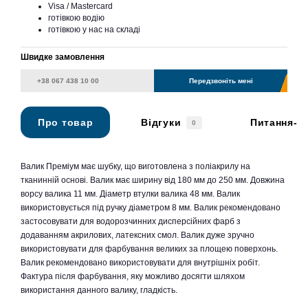
Visa / Mastercard
готівкою водію
готівкою у нас на складі
Швидке замовлення
Передзвоніть мені
Про товар
Відгуки
Питання-в
0
Валик Преміум має шубку, що виготовлена з поліакрилу на
тканинній основі. Валик має ширину від 180 мм до 250 мм. Довжина
ворсу валика 11 мм. Діаметр втулки валика 48 мм. Валик
використовується під ручку діаметром 8 мм. Валик рекомендовано
застосовувати для водорозчинних дисперсійних фарб з
додаванням акрилових, латексних смол. Валик дуже зручно
використовувати для фарбування великих за площею поверхонь.
Валик рекомендовано використовувати для внутрішніх робіт.
Фактура після фарбування, яку можливо досягти шляхом
використання данного валику, гладкість.