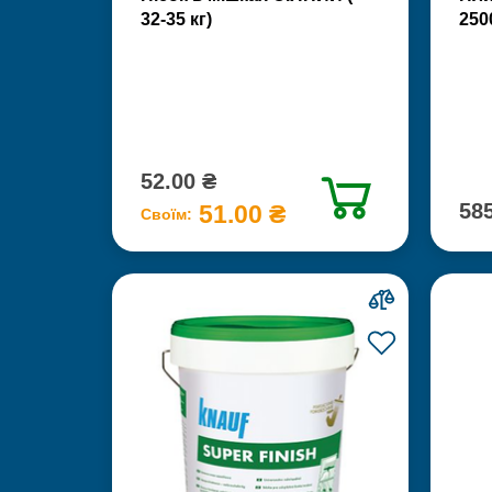
32-35 кг)
250
52.00 ₴
585
51.00 ₴
Своїм: