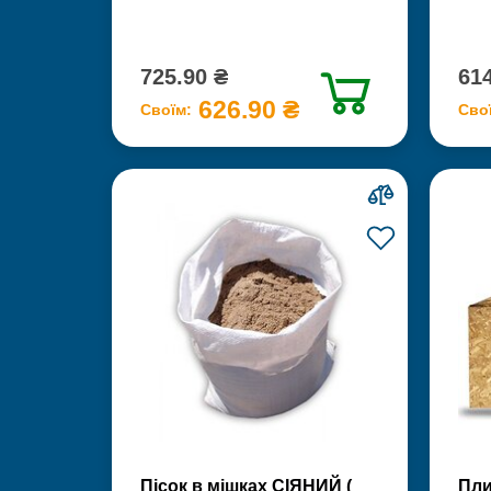
725.90 ₴
614
626.90 ₴
Своїм:
Сво
Пісок в мішках СІЯНИЙ (
Пли