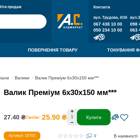
Хіти продаж
Контакти
вул. Трудова, 4/3б
вул.
067 438 10 00
098 
050 234 10 00
063 
ПОВЕРНЕННЯ ТОВАРУ
ТОНУВАННЯ 
ріали
Валики
Валик Преміум 6х30х150 мм***
Валик Преміум 6х30х150 мм***
25.90 ₴
27.40 ₴
Своїм:
Купити
В наявності
Артикул: 10705
0