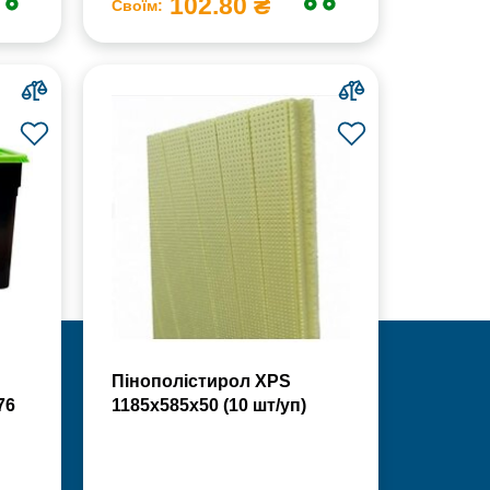
102.80 ₴
Своїм:
Пінополістирол XPS
76
1185х585х50 (10 шт/уп)