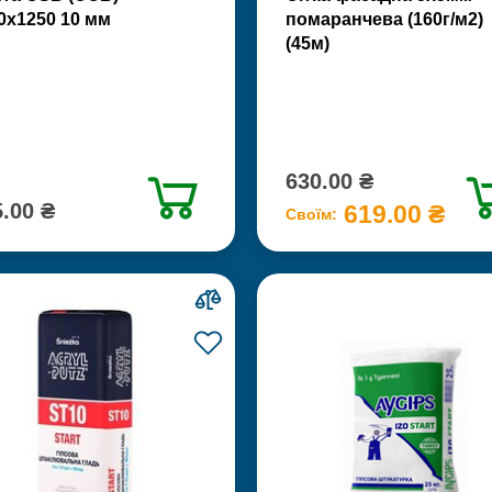
0х1250 10 мм
помаранчева (160г/м2)
(45м)
630.00 ₴
.00 ₴
619.00 ₴
Своїм: