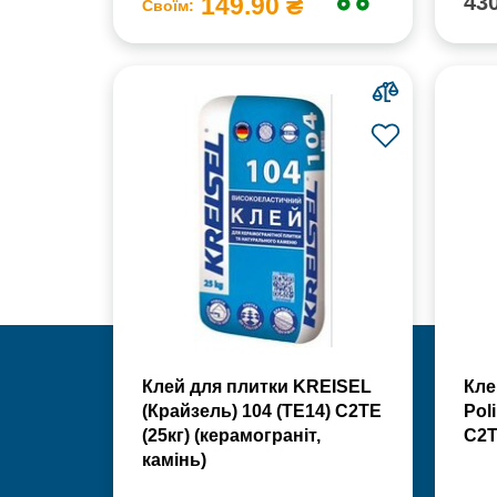
430
149.90 ₴
Своїм:
Клей для плитки KREISEL
Кле
(Крайзель) 104 (ТЕ14) С2TE
Poli
(25кг) (керамограніт,
С2Т
камінь)