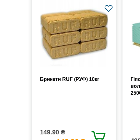
Брикети RUF (РУФ) 10кг
Гіп
вол
250
149.90 ₴