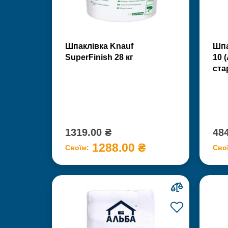
Шпаклівка Knauf
Шпа
SuperFinish 28 кг
10 
ста
1319.00 ₴
484
1288.00 ₴
Своїм:
Сво