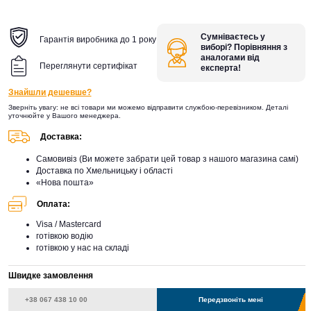
Сумніваєтесь у
Гарантія виробника до 1 року
виборі? Порівняння з
аналогами від
Переглянути сертифікат
експерта!
Знайшли дешевше?
Зверніть увагу: не всі товари ми можемо відправити службою-перевізником. Деталі
уточнюйте у Вашого менеджера.
Доставка:
Самовивіз (Ви можете забрати цей товар з нашого магазина самі)
Доставка по Хмельницьку і області
«Нова пошта»
Оплата:
Visa / Mastercard
готівкою водію
готівкою у нас на складі
Швидке замовлення
Передзвоніть мені