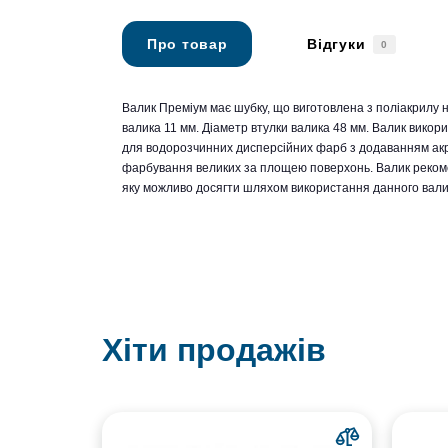
Про товар
Відгуки
0
Валик Преміум має шубку, що виготовлена з поліакрилу н
валика 11 мм. Діаметр втулки валика 48 мм. Валик викор
для водорозчинних дисперсійних фарб з додаванням акр
фарбування великих за площею поверхонь. Валик рекоме
яку можливо досягти шляхом використання данного валику
Хіти продажів