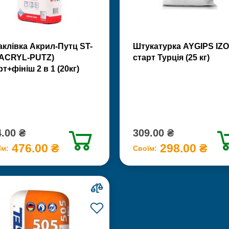
клівка Акрил-Путц ST-
Штукатурка AYGIPS IZO
(ACRYL-PUTZ)
старт Турція (25 кг)
рт+фініш 2 в 1 (20кг)
.00 ₴
309.00 ₴
476.00 ₴
298.00 ₴
їм:
Своїм: