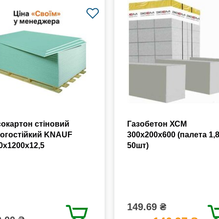
сокартон стіновий
Газобетон ХСМ
огостійкий KNAUF
300x200x600 (палета 1,
0х1200х12,5
50шт)
149.69 ₴