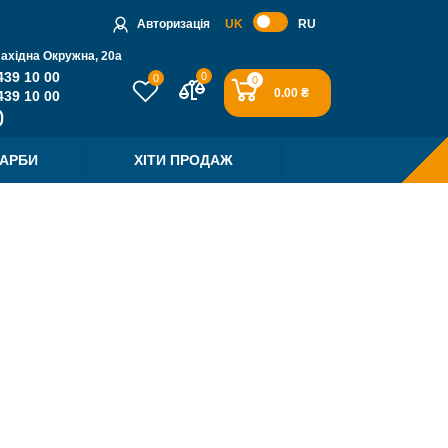
Авторизація
UK
RU
Західна Окружна, 20a
439 10 00
0
0
0
0.00 ₴
439 10 00
ФАРБИ
ХІТИ ПРОДАЖ