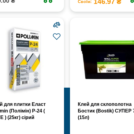
.00 ₴
146.97 ₴
Своїм:
й для плитки Еласт
Клей для склополотна
min (Полімін) Р-24 (
Бостик (Bostik) СУПЕР 
Е ) (25кг) сірий
(15л)