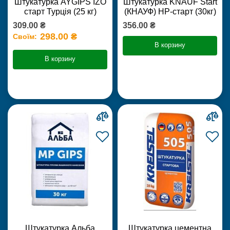
Штукатурка AYGIPS IZO
Штукатурка KNAUF Start
старт Турція (25 кг)
(КНАУФ) НР-старт (30кг)
309.00 ₴
356.00 ₴
298.00 ₴
Своїм:
В корзину
В корзину
Штукатурка Альба
Штукатурка цементна