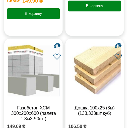
149.90 ₴
Своїм:
В корзину
В корзину
Газобетон ХСМ
Дошка 100х25 (3м)
300x200x600 (палета
(133,333шт куб)
1,8м3-50шт)
149.69 ₴
106.50 ₴