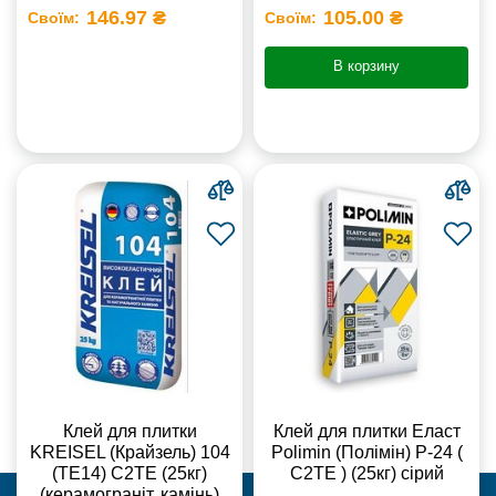
146.97 ₴
105.00 ₴
Своїм:
Своїм:
В корзину
Клей для плитки
Клей для плитки Еласт
KREISEL (Крайзель) 104
Polimin (Полімін) Р-24 (
(ТЕ14) С2TE (25кг)
С2ТЕ ) (25кг) сірий
(керамограніт, камінь)