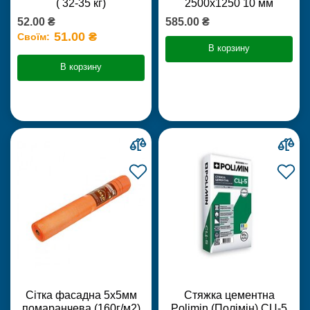
( 32-35 кг)
2500х1250 10 мм
52.00 ₴
585.00 ₴
51.00 ₴
Своїм:
В корзину
В корзину
Сітка фасадна 5х5мм
Стяжка цементна
помаранчева (160г/м2)
Polimin (Полімін) СЦ-5