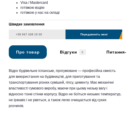
Visa / Mastercard
готівкою водію
готівкою у нас на складі
Швидке замовлення
Передзвоніть мені
Про товар
Відгуки
Питання-в
0
Відро будівельне іспанське, прогумоване — професійна ємність
для використання на будівництві, для приготування та
транспортування різних сумішей, гіпсу, цементу. Має механічні
властивості гумового виробу, маючи при цьому низьку вагу і
відносно тонкі стінки корпусу. Відро не боїться низьких температур,
не іржавіє і не рветься, а також легко очищається від сухих
розчинів.