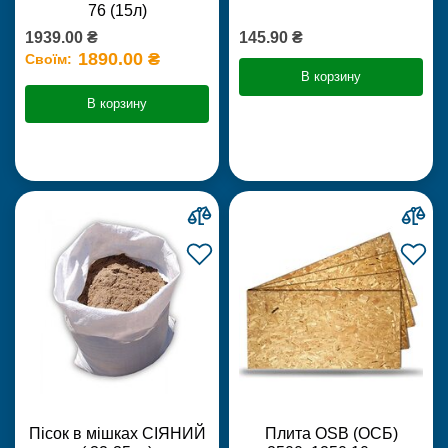
76 (15л)
1939.00 ₴
145.90 ₴
1890.00 ₴
Своїм:
В корзину
В корзину
Пісок в мішках СІЯНИЙ
Плита OSB (ОСБ)