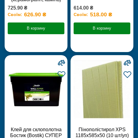
725.90 ₴
614.00 ₴
626.90 ₴
518.00 ₴
Своїм:
Своїм:
В корзину
В корзину
Клей для склополотна
Пінополістирол XPS
Бостик (Bostik) СУПЕР
1185х585х50 (10 шт/уп)