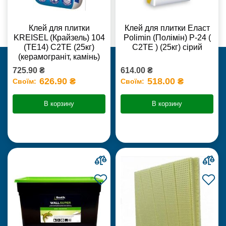
Клей для плитки
Клей для плитки Еласт
KREISEL (Крайзель) 104
Polimin (Полімін) Р-24 (
(ТЕ14) С2TE (25кг)
С2ТЕ ) (25кг) сірий
(керамограніт, камінь)
725.90 ₴
614.00 ₴
626.90 ₴
518.00 ₴
Своїм:
Своїм:
В корзину
В корзину