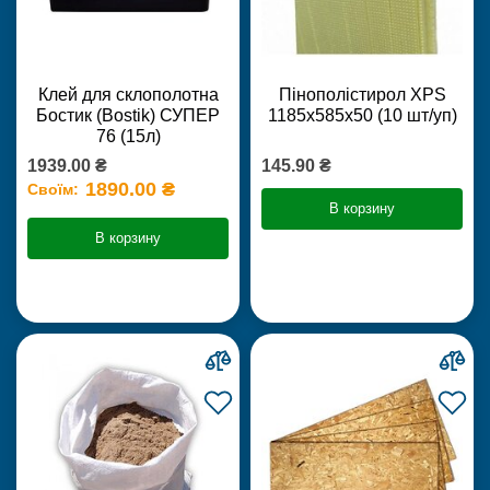
Клей для склополотна
Пінополістирол XPS
Бостик (Bostik) СУПЕР
1185х585х50 (10 шт/уп)
76 (15л)
1939.00 ₴
145.90 ₴
1890.00 ₴
Своїм:
В корзину
В корзину