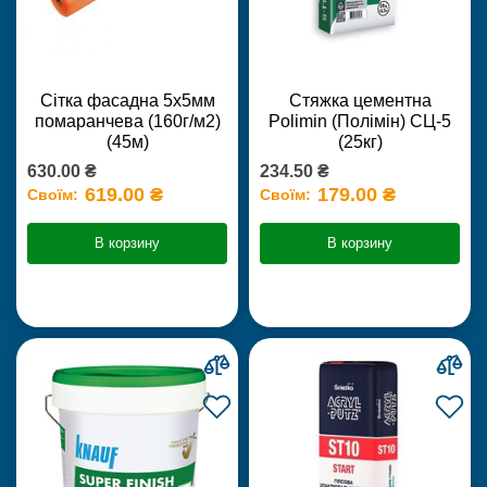
Сітка фасадна 5х5мм
Стяжка цементна
помаранчева (160г/м2)
Polimin (Полімін) СЦ-5
(45м)
(25кг)
630.00 ₴
234.50 ₴
619.00 ₴
179.00 ₴
Своїм:
Своїм:
В корзину
В корзину