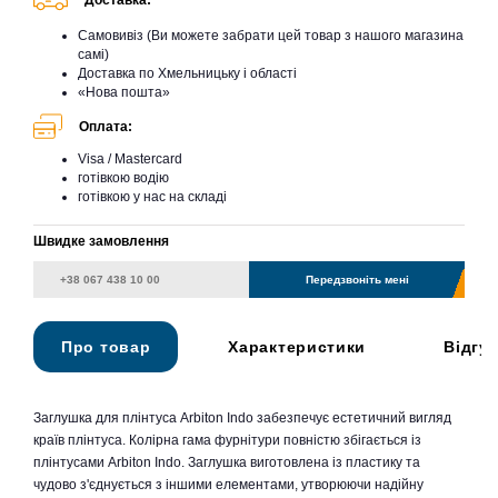
Доставка:
Самовивіз (Ви можете забрати цей товар з нашого магазина
самі)
Доставка по Хмельницьку і області
«Нова пошта»
Оплата:
Visa / Mastercard
готівкою водію
готівкою у нас на складі
Швидке замовлення
Передзвоніть мені
Про товар
Характеристики
Відгу
Заглушка для плінтуса Arbiton Indo забезпечує естетичний вигляд
країв плінтуса. Колірна гама фурнітури повністю збігається із
плінтусами Arbiton Indo. Заглушка виготовлена із пластику та
чудово з'єднується з іншими елементами, утворюючи надійну