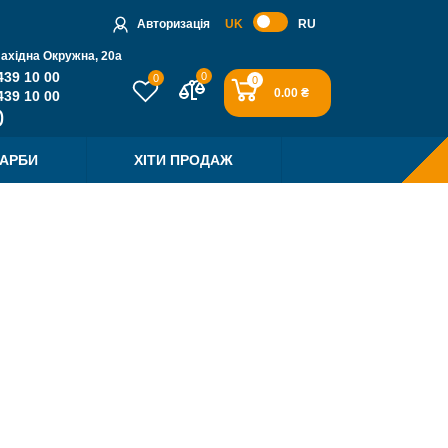
Авторизація
UK
RU
Західна Окружна, 20a
439 10 00
0
0
0
0.00 ₴
439 10 00
ФАРБИ
ХІТИ ПРОДАЖ