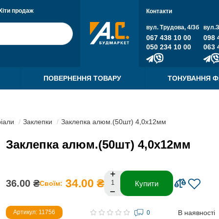
Хіти продаж
Контакти
вул. Трудова, 4/3б
вул.
067 438 10 00
098 
050 234 10 00
063 
ПОВЕРНЕННЯ ТОВАРУ
ТОНУВАННЯ 
ріали
Заклепки
Заклепка алюм.(50шт) 4,0х12мм
Заклепка алюм.(50шт) 4,0х12мм
34.00 ₴
36.00 ₴
Своїм:
Купити
В наявності
Артикул: 11756
0