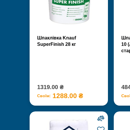
Шпаклівка Knauf
Шпа
SuperFinish 28 кг
10 
ста
1319.00 ₴
484
1288.00 ₴
Своїм:
Сво