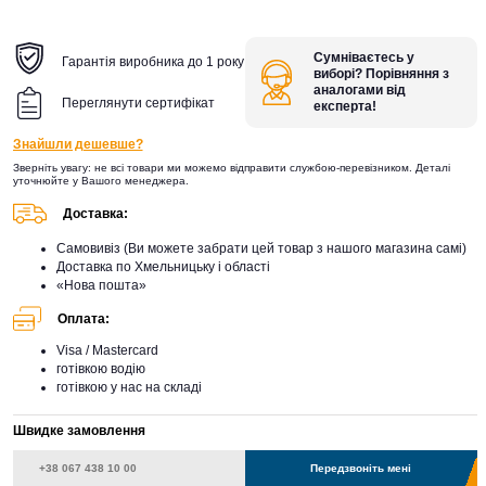
Сумніваєтесь у
Гарантія виробника до 1 року
виборі? Порівняння з
аналогами від
Переглянути сертифікат
експерта!
Знайшли дешевше?
Зверніть увагу: не всі товари ми можемо відправити службою-перевізником. Деталі
уточнюйте у Вашого менеджера.
Доставка:
Самовивіз (Ви можете забрати цей товар з нашого магазина самі)
Доставка по Хмельницьку і області
«Нова пошта»
Оплата:
Visa / Mastercard
готівкою водію
готівкою у нас на складі
Швидке замовлення
Передзвоніть мені