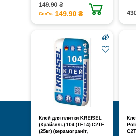
149.90 ₴
430
149.90 ₴
Своїм:
Клей для плитки KREISEL
Кле
(Крайзель) 104 (ТЕ14) С2TE
Poli
(25кг) (керамограніт,
С2Т