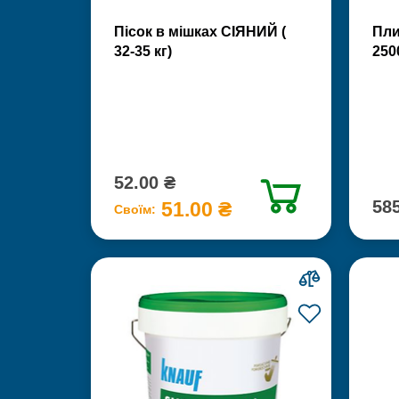
Пісок в мішках СІЯНИЙ (
Пли
32-35 кг)
250
52.00 ₴
585
51.00 ₴
Своїм: