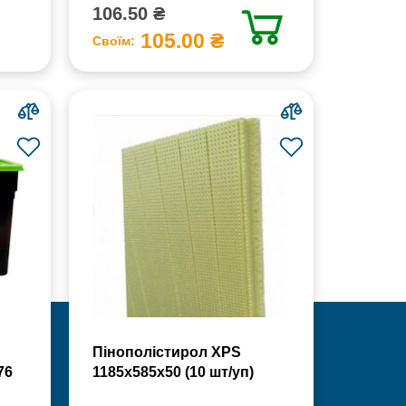
106.50 ₴
105.00 ₴
Своїм:
Пінополістирол XPS
76
1185х585х50 (10 шт/уп)