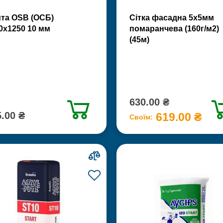
та OSB (ОСБ)
Сітка фасадна 5х5мм
0х1250 10 мм
помаранчева (160г/м2)
(45м)
630.00 ₴
.00 ₴
619.00 ₴
Своїм: