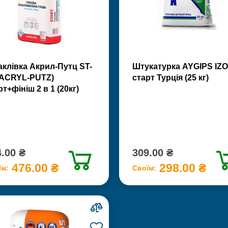
клівка Акрил-Путц ST-
Штукатурка AYGIPS IZO
(ACRYL-PUTZ)
старт Турція (25 кг)
рт+фініш 2 в 1 (20кг)
.00 ₴
309.00 ₴
476.00 ₴
298.00 ₴
їм:
Своїм: