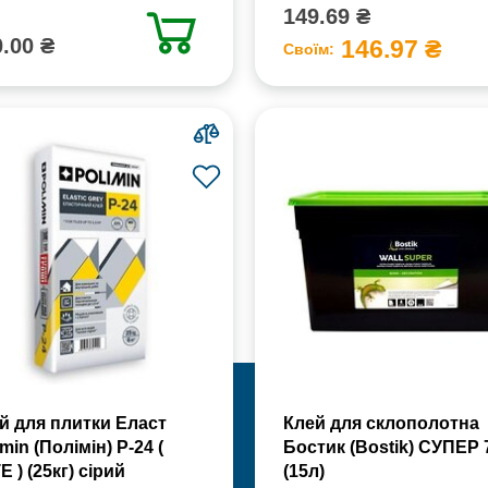
149.69 ₴
.00 ₴
146.97 ₴
Своїм:
й для плитки Еласт
Клей для склополотна
min (Полімін) Р-24 (
Бостик (Bostik) СУПЕР 
Е ) (25кг) сірий
(15л)