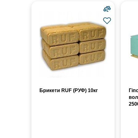
Брикети RUF (РУФ) 10кг
Гіп
вол
250