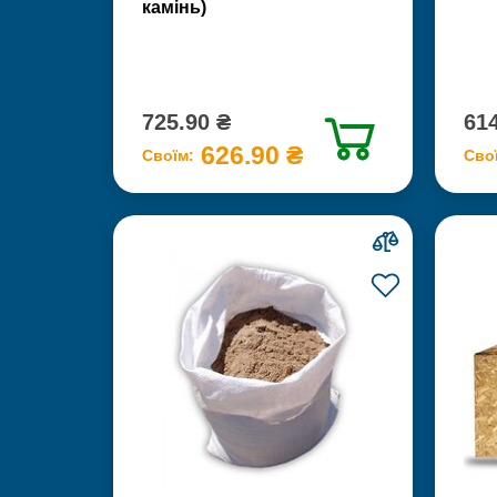
камінь)
725.90 ₴
614
626.90 ₴
Своїм:
Сво