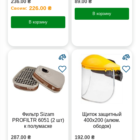
236.00 ₴
89.00 ₴
226.00 ₴
Своим:
В корзину
В корзину
Фильтр Sizam
Щиток защитный
PROFILTR 6051 (2 шт)
400х200 (алюм.
к полумаске
ободок)
287.00 ₴
192.00 ₴